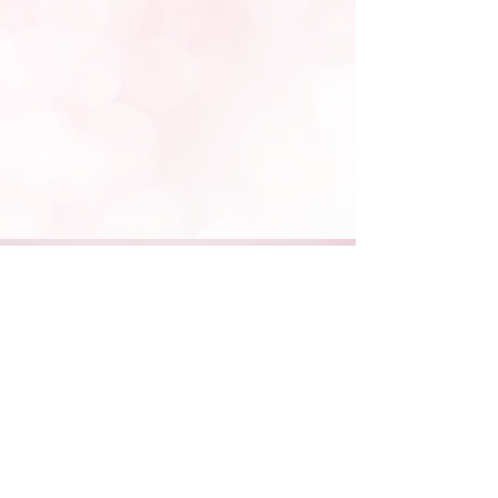
STAY CONNECTED
NEED ASSISTANCE?
662-436-1041
/
331-880-8210