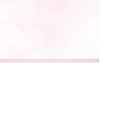
STAY CONNECTED
NEED ASSISTANCE?
662-436-1041
/
331-880-8210
info@velumbridal.com