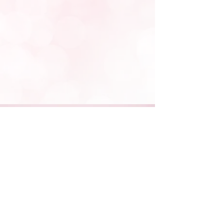
STAY CONNECTED
NEED ASSISTANCE?
662-436-1041
/
331-880-8210